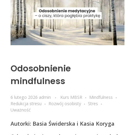
dla praktyków
oferta dla firm
poczytaj
BLOG
wyjazdy
Czym jest mindfulness?
posłuchaj
KONTAKT
Czym jest nurt compassion?
obejrzyj
Odosobnienie
mindfulness
6 lutego 2026
admin
Kurs MBSR
Mindfulness
Redukcja stresu
Rozwój osobisty
Stres
Uważność
Autorki: Basia Świderska i Kasia Koryga