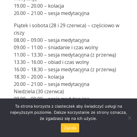
19.00 – 20.00 – kolacja
20.00 – 21.00 – sesja medytacyjna
Piątek i sobota (28 i 29 czerwca) – częściowo w
ciszy
08.00 – 09.00 – sesja medytacyjna
09.00 – 11.00 – śniadanie i czas wolny
11.00 – 13.30 – sesja medytacyjna (z przerwą)
13.30 – 16.00 – obiad i czas wolny
16.00 – 18.30 – sesja medytacyjna (z przerwą)
18.30 – 20.00 – kolacja
20.00 – 21.00 – sesja medytacyjna
Niedziela (30 czerwca)
08.00 – 09.00 – sesja medytacyjna
09.00 – 10.30 – śniadanie
Ta strona korzysta z ciasteczek aby świadczyć usługi na
najwyższym poziomie. Dalsze korzystanie ze strony oznacza,
10.30 – 13.00 – sesja medytacyjna wraz z
że zgadzasz się na ich użycie.
podsumowaniem pobytu (z przerwą)
13.00 obiad
Zgoda
Pożegnanie i wyjazd