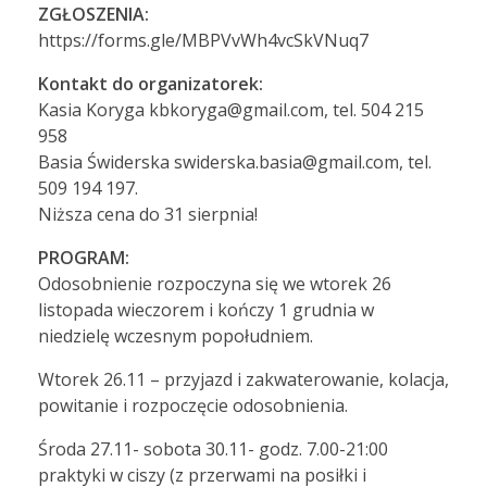
ZGŁOSZENIA:
https://forms.gle/MBPVvWh4vcSkVNuq7
Kontakt do organizatorek:
Kasia Koryga kbkoryga@gmail.com, tel. 504 215
958
Basia Świderska swiderska.basia@gmail.com, tel.
509 194 197.
Niższa cena do 31 sierpnia!
PROGRAM:
Odosobnienie rozpoczyna się we wtorek 26
listopada wieczorem i kończy 1 grudnia w
niedzielę wczesnym popołudniem.
Wtorek 26.11 – przyjazd i zakwaterowanie, kolacja,
powitanie i rozpoczęcie odosobnienia.
Środa 27.11- sobota 30.11- godz. 7.00-21:00
praktyki w ciszy (z przerwami na posiłki i