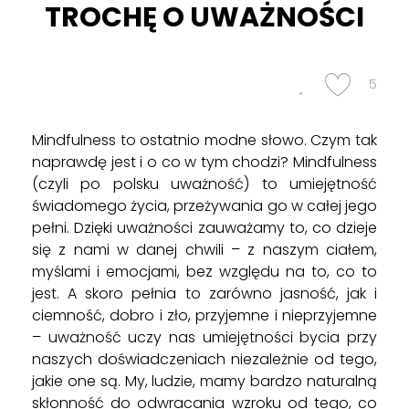
dla praktyków
TROCHĘ O UWAŻNOŚCI
oferta dla firm
poczytaj
BLOG
wyjazdy
5
Czym jest mindfulness?
posłuchaj
Mindfulness to ostatnio modne słowo. Czym tak
KONTAKT
Czym jest nurt compassion?
obejrzyj
naprawdę jest i o co w tym chodzi? Mindfulness
(czyli po polsku uważność) to umiejętność
świadomego życia, przeżywania go w całej jego
pełni. Dzięki uważności zauważamy to, co dzieje
się z nami w danej chwili – z naszym ciałem,
myślami i emocjami, bez względu na to, co to
jest. A skoro pełnia to zarówno jasność, jak i
ciemność, dobro i zło, przyjemne i nieprzyjemne
– uważność uczy nas umiejętności bycia przy
naszych doświadczeniach niezależnie od tego,
jakie one są. My, ludzie, mamy bardzo naturalną
skłonność do odwracania wzroku od tego, co