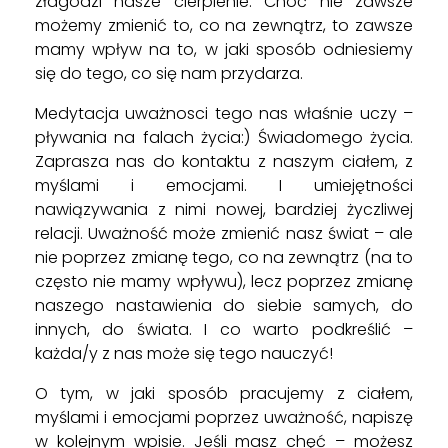
złagodzi nasze cierpienie. Choć nie zawsze
możemy zmienić to, co na zewnątrz, to zawsze
mamy wpływ na to, w jaki sposób odniesiemy
się do tego, co się nam przydarza.
Medytacja uważnosci tego nas właśnie uczy –
pływania na falach życia:) Świadomego życia.
Zaprasza nas do kontaktu z naszym ciałem, z
myślami i emocjami. I umiejętności
nawiązywania z nimi nowej, bardziej życzliwej
relacji. Uważność może zmienić nasz świat – ale
nie poprzez zmianę tego, co na zewnątrz (na to
często nie mamy wpływu), lecz poprzez zmianę
naszego nastawienia do siebie samych, do
innych, do świata. I co warto podkreślić –
każda/y z nas może się tego nauczyć!
O tym, w jaki sposób pracujemy z ciałem,
myślami i emocjami poprzez uważność, napiszę
w kolejnym wpisie. Jeśli masz chęć – możesz