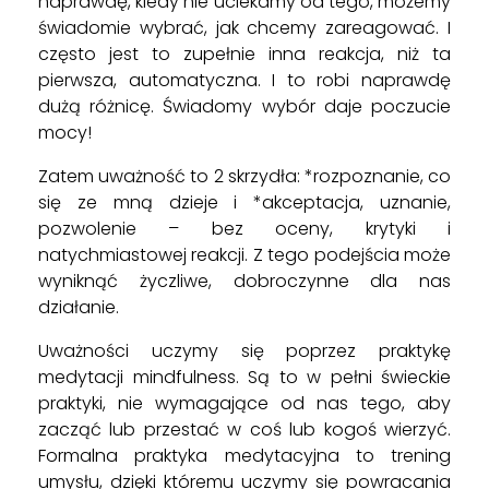
naprawdę, kiedy nie uciekamy od tego, możemy
świadomie wybrać, jak chcemy zareagować. I
często jest to zupełnie inna reakcja, niż ta
pierwsza, automatyczna. I to robi naprawdę
dużą różnicę. Świadomy wybór daje poczucie
mocy!
Zatem uważność to 2 skrzydła: *
rozpoznanie,
co
się ze mną dzieje i *
akceptacj
a
, uznanie,
pozwolenie – bez oceny, krytyki i
natychmiastowej reakcji.
Z tego podejścia może
wyniknąć życzliwe, dobroczynne dla nas
działanie.
Uważności uczymy się poprzez praktykę
medytacji mindfulness. Są to w pełni świeckie
praktyki, nie wymagające od nas tego, aby
zacząć lub przestać w coś lub kogoś wierzyć.
Formalna praktyka medytacyjna to trening
umysłu, dzięki któremu uczymy się powracania