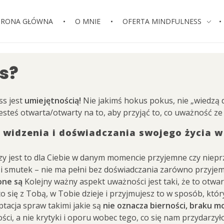
TRONA GŁÓWNA
O MNIE
OFERTA MINDFULNESS
s?
ss jest
umiejętnością!
Nie jakimś hokus pokus, nie „wiedzą d
jesteś otwarta/otwarty na to, aby przyjąć to, co uważność ze 
widzenia i doświadczania swojego życia w 
zy jest to dla Ciebie w danym momencie przyjemne czy nieprzy
ść i smutek – nie ma pełni bez doświadczania zarówno przyj
 one są
Kolejny ważny aspekt uważności jest taki, że to otw
 co się z Tobą, w Tobie dzieje i przyjmujesz to w sposób, kt
tacja spraw takimi jakie są
nie oznacza bierności, braku mo
ści, a nie krytyki i oporu wobec tego, co się nam przydarzyło