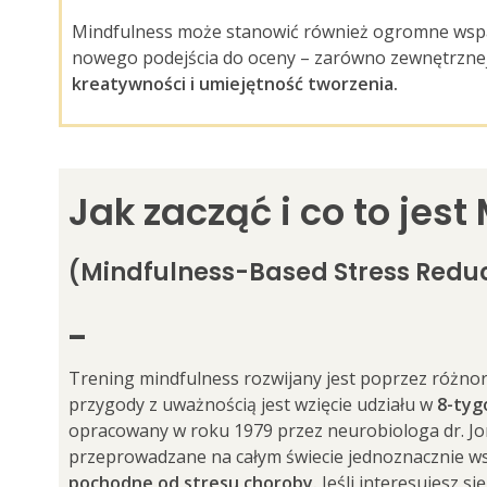
Mindfulness może stanowić również ogromne wspa
nowego podejścia do oceny – zarówno zewnętrznej, 
kreatywności i umiejętność tworzenia.
Jak zacząć i co to jes
(Mindfulness-Based Stress Redu
_
Trening mindfulness rozwijany jest poprzez różnor
przygody z uważnością jest wzięcie udziału w
8-tyg
opracowany w roku 1979 przez neurobiologa dr. J
przeprowadzane na całym świecie jednoznacznie w
pochodne od stresu choroby.
Jeśli interesujesz s