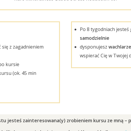
Po 8 tygodniach jeste
samodzielnie
ć się z zagadnieniem
dysponujesz
wachlarze
wspierać Cię w Twojej d
po kursie
kursu (ok. 45 min
kstu jesteś zainteresowana(y) zrobieniem kursu ze mną – p