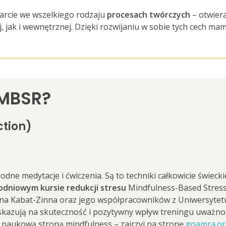
rcie we wszelkiego rodzaju
procesach twórczych
– otwier
jak i wewnętrznej. Dzięki rozwijaniu w sobie tych cech mam
t MBSR?
ction)
odne medytacje i ćwiczenia. Są to techniki całkowicie świe
odniowym kursie redukcji stresu
Mindfulness-Based Stress
ona Kabat-Zinna oraz jego współpracowników z Uniwersyte
skazują na skuteczność i pozytywny wpływ treningu uważno
ię naukową stroną mindfulness – zajrzyj na stronę
goamra.o