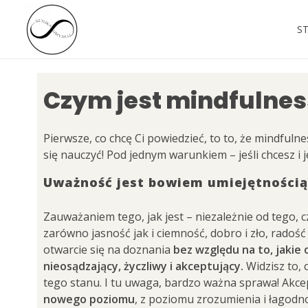
S
sztuka umysłu
Czym jest mindfulnes
Witaj na Sztuce Umysłu!
Pierwsze, co chcę Ci powiedzieć, to to, że mindfulne
się nauczyć! Pod jednym warunkiem – jeśli chcesz i 
Uważność jest bowiem umiejętnością 
Zauważaniem tego, jak jest – niezależnie od tego, c
zarówno jasność jak i ciemność, dobro i zło, rado
otwarcie się na doznania
bez względu na to, jakie
nieosądzający, życzliwy i akceptujący.
Widzisz to,
tego stanu. I tu uwaga, bardzo ważna sprawa! Akcep
nowego poziomu
, z poziomu zrozumienia i łagodno