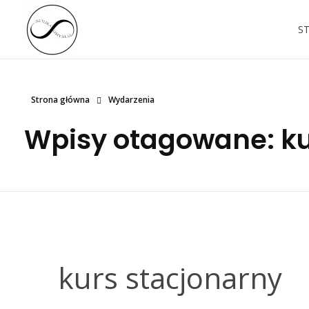
S
sztuka umysłu
Witaj na Sztuce Umysłu!
Strona główna
Wydarzenia
Wpisy otagowane: ku
kurs stacjonarny