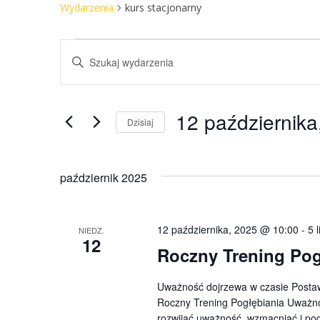
Wydarzenia
kurs stacjonarny
Wydarzenia
Wpisz
słowo
Nawigacja
kluczowe.
Szukaj
12 października
Dzisiaj
po
wg
Wybierz
słowa
datę.
kluczowego
wyszukiwaniu
październik 2025
Wydarzenia.
i
12 października, 2025 @ 10:00
-
5 
NIEDZ.
12
Roczny Trening Pog
widokach
Uważność dojrzewa w czasie Postaw
Roczny Trening Pogłębiania Uważno
rozwijać uważność, wzmacniać i pogł