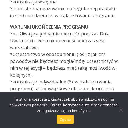
*konsultacja wstępna
*osobiste zaangażowanie do regularnej praktyki
(ok. 30 min dziennie) w trakcie trwania programu.
WARUNKI UKOŃCZENIA PROGRAMU:
*możliwa jest jedna nieobecność podczas Dnia
Uważności i jedna nieobecność podczas sesji
warsztatowej
*uczestnictwo w odosobnieniu (jeśli z jakichś
powodów nie będziesz mogła/mógł uczestniczyć w
nim w tej edycji – będziesz mieć taką możliwość w
kolejnych).
*konsultacje indywidualne (3x w trakcie trwania
programu) są obowiązkowe dla osób, które chcą
aplikować do Studium Nauczycielskiego (jest to
Ta strona korzysta z ciasteczek aby świadczyć usługi na
opcja dodatkowo płatna).
najwyższym poziomie. Dalsze korzystanie ze strony oznacza,
że zgadzasz się na ich użycie.
INFORMACJE ORGANIZACYJNE:
Zgoda
Edycja stacjonarna: