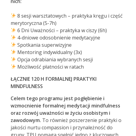
nich:
8 sesji warsztatowych – praktyka kręgu i część
merytoryczna (5-7h)
6 Dni Uważności – praktyka w ciszy (6h)
4-dniowe odosobnienie medytacyjne
Spotkania superwizyjne
Mentoring indywidualny (3x)
Opcja odrabiania wybranych sesji
Możliwość płatności w ratach
ŁĄCZNIE 120 H FORMALNEJ PRAKTYKI
MINDFULNESS
Celem tego programu jest pogłębienie i
wzmocnienie formalnej medytacji mindfulness
oraz rozwój uważności w życiu osobistym i
zawodowym.
To również poszerzenie praktyki o
jakości nurtu compassion i przynależność do
grupy. TPU pomaga spełnić jedno z kluczowych