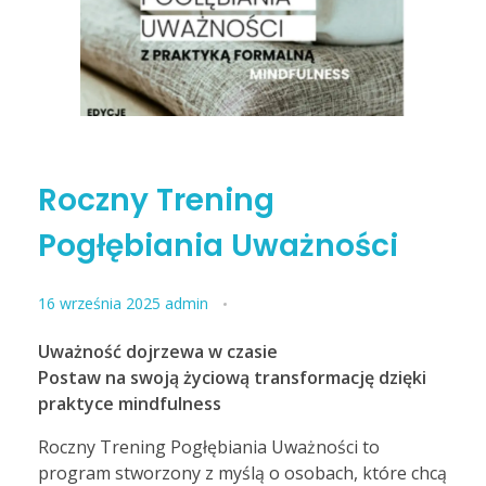
dla praktyków
oferta dla firm
poczytaj
BLOG
wyjazdy
Czym jest mindfulness?
posłuchaj
KONTAKT
Czym jest nurt compassion?
obejrzyj
Roczny Trening
Pogłębiania Uważności
16 września 2025
admin
Uważność dojrzewa w czasie
Postaw na swoją życiową transformację dzięki
praktyce mindfulness
Roczny Trening Pogłębiania Uważności to
program stworzony z myślą o osobach, które chcą