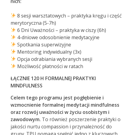
nich:
8 sesji warsztatowych – praktyka kręgu i część
merytoryczna (5-7h)
6 Dni Uważności – praktyka w ciszy (6h)
4-dniowe odosobnienie medytacyjne
Spotkania superwizyjne
Mentoring indywidualny (3x)
Opcja odrabiania wybranych sesji
Możliwość płatności w ratach
ŁĄCZNIE 120 H FORMALNEJ PRAKTYKI
MINDFULNESS
Celem tego programu jest pogłębienie i
wzmocnienie formalnej medytacji mindfulness
oraz rozwój uważności w życiu osobistym i
zawodowym.
To również poszerzenie praktyki o
jakości nurtu compassion i przynależność do
grupy. TPU pomaga spełnić jedno z kluczowych