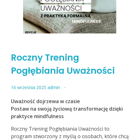
dla praktyków
oferta dla firm
poczytaj
BLOG
wyjazdy
Czym jest mindfulness?
posłuchaj
KONTAKT
Czym jest nurt compassion?
obejrzyj
Roczny Trening
Pogłębiania Uważności
16 września 2025
admin
Uważność dojrzewa w czasie
Postaw na swoją życiową transformację dzięki
praktyce mindfulness
Roczny Trening Pogłębiania Uważności to
program stworzony z myślą o osobach, które chcą