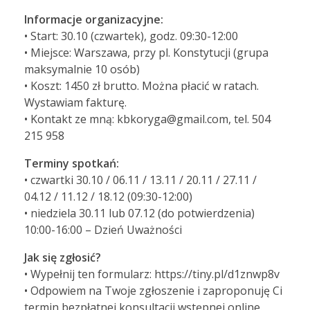
Informacje organizacyjne:
• Start: 30.10 (czwartek), godz. 09:30-12:00
• Miejsce: Warszawa, przy pl. Konstytucji (grupa
maksymalnie 10 osób)
• Koszt: 1450 zł brutto. Można płacić w ratach.
Wystawiam fakturę.
• Kontakt ze mną: kbkoryga@gmail.com, tel. 504
215 958
Terminy spotkań:
• czwartki 30.10 / 06.11 / 13.11 / 20.11 / 27.11 /
04.12 / 11.12 / 18.12 (09:30-12:00)
• niedziela 30.11 lub 07.12 (do potwierdzenia)
10:00-16:00 – Dzień Uważności
Jak się zgłosić?
• Wypełnij ten formularz: https://tiny.pl/d1znwp8v
• Odpowiem na Twoje zgłoszenie i zaproponuję Ci
termin bezpłatnej konsultacji wstępnej online.